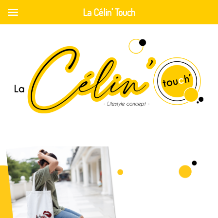
La Célin' Touch