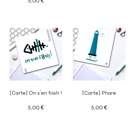
€
5,00
[Carte] On s’en fiiish !
[Carte] Phare
€
€
5,00
5,00