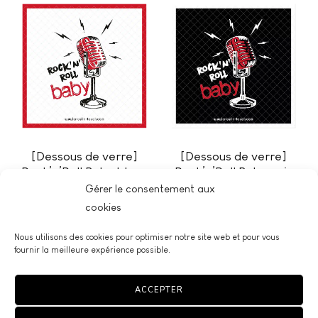
[Dessous de verre]
[Dessous de verre]
Rock’n’Roll Baby blanc
Rock’n’Roll Baby noir
Gérer le consentement aux
€
€
3,00
3,00
cookies
Nous utilisons des cookies pour optimiser notre site web et pour vous
fournir la meilleure expérience possible.
© La Célin' Touch - Céline Caux, infographiste et photographe -
ACCEPTER
SIRET : 823 550 777 000 10 -
Me contacter