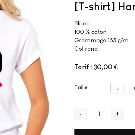
[T-shirt] Ha
Blanc
100 % coton
Grammage 155 g/m²
Col rond
30,00
€
Taille
S
Quantité
-
+