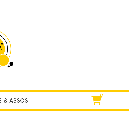
0
S & ASSOS