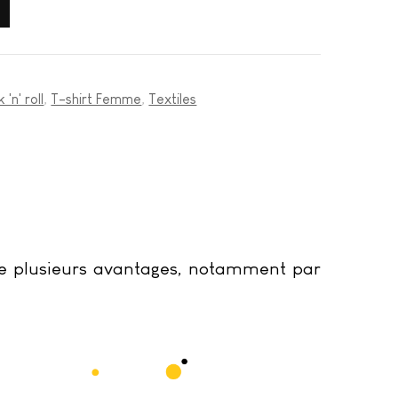
 'n' roll
,
T-shirt Femme
,
Textiles
fre plusieurs avantages, notamment par