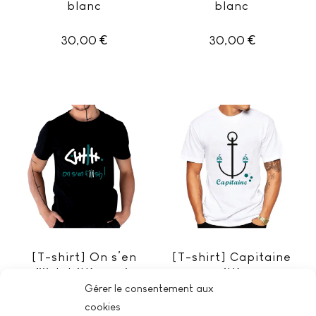
blanc
blanc
€
€
30,00
30,00
Ce
Ce
produit
produit
a
a
plusieurs
plusieurs
variations.
variations.
Les
Les
options
options
peuvent
peuvent
être
être
choisies
choisies
[T-shirt] On s’en
[T-shirt] Capitaine
sur
sur
fiiish ! (H) – noir
(H)
la
la
Gérer le consentement aux
page
page
€
€
30,00
30,00
cookies