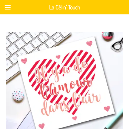
La Célin' Touch