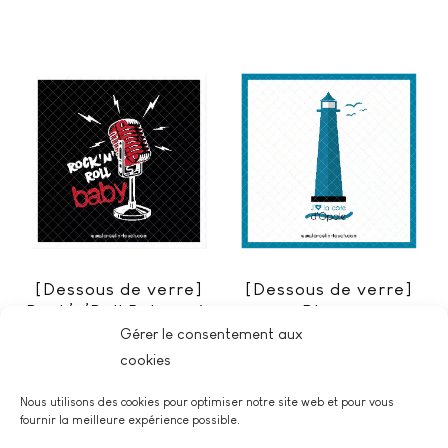
[Dessous de verre]
[Dessous de verre]
Rock’n’Roll Baby noir
Phare
Gérer le consentement aux
€
€
3,00
3,00
cookies
Nous utilisons des cookies pour optimiser notre site web et pour vous
fournir la meilleure expérience possible.